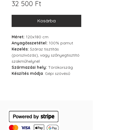
Ár
32 500 Ft
Kosárba
Méret:
120x180 cm
Anyagösszetétel:
100% pamut
Kezelés:
Száraz tisztítás
(porszívózás), vagy szőnyegtisztító
szakműhelynél
Származási hely:
Törökország
Készítés módja
: Gépi szövésű