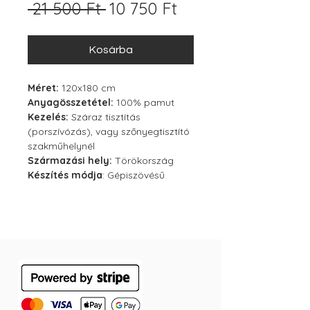
Szokásos
Akciós
 21 500 Ft 
10 750 Ft
ár
ár
Kosárba
Méret:
120x180 cm
Anyagösszetétel:
100% pamut
Kezelés:
Száraz tisztítás
(porszívózás), vagy szőnyegtisztító
szakműhelynél
Származási hely:
Törökország
Készítés módja
: Gépiszövésű