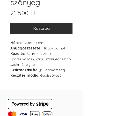
szőnyeg
Ár
21 500 Ft
Kosárba
Méret:
120x180 cm
Anyagösszetétel:
100% pamut
Kezelés:
Száraz tisztítás
(porszívózás), vagy szőnyegtisztító
szakműhelynél
Származási hely:
Törökország
Készítés módja
: Gépiszövésű