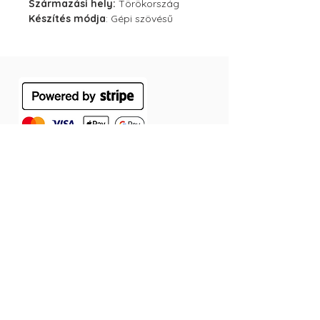
Származási hely:
Törökország
Készítés módja
: Gépi szövésű
ÁSZF
Szállítás
Jótállás
Adatvédelmi tájékoztató
Cookie tájékoztató
Elállás a szerződéstől