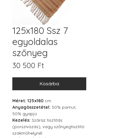
125x180 Ssz 7
egyoldalas
szőnyeg
Ár
30 500 Ft
Kosárba
Méret: 125x180
cm
Anyagösszetétel:
50% pamut,
50% gyapjú
Kezelés:
Száraz tisztítás
(porszívózás), vagy szőnyegtisztító
szakműhelynél