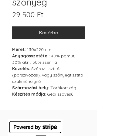
szőnyeg
Ár
29 500 Ft
Kosárba
Méret:
130x220 cm
Anyagösszetétel:
40% pamut,
30% akril, 30% zsenília
Kezelés:
Száraz tisztítás
(porszívózás), vagy szőnyegtisztító
szakműhelynél
Származási hely:
Törökország
Készítés módja
: Gépi szövésű