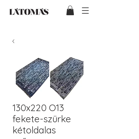
130x220 O13
fekete-szürke
kétoldalas