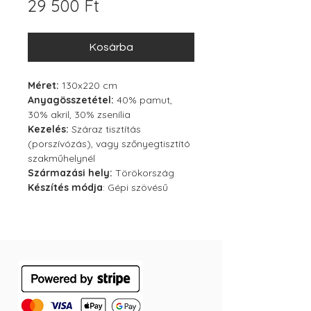
Ár
29 500 Ft
Kosárba
Méret:
130x220 cm
Anyagösszetétel:
40% pamut,
30% akril, 30% zsenília
Kezelés:
Száraz tisztítás
(porszívózás), vagy szőnyegtisztító
szakműhelynél
Származási hely:
Törökország
Készítés módja
: Gépi szövésű