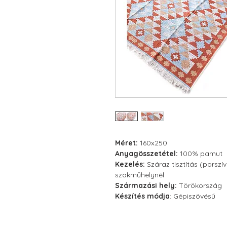
Méret:
160x250
Anyagösszetétel:
100% pamut
Kezelés:
Száraz tisztítás (porszí
szakműhelynél
Származási hely:
Törökország
Készítés módja
: Gépiszövésű