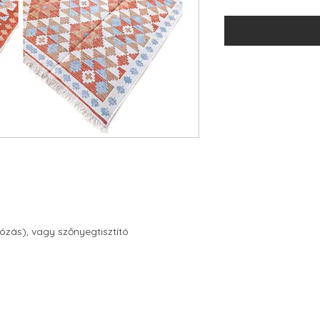
vózás), vagy szőnyegtisztító