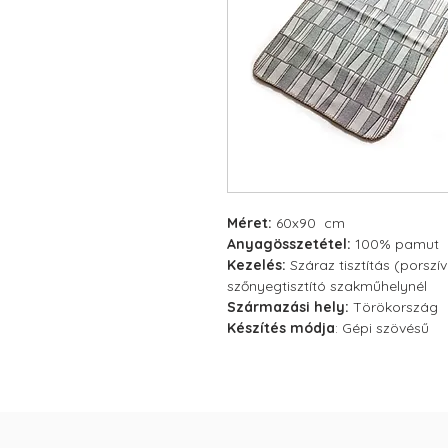
Méret:
60x90 cm
Anyagösszetétel:
100% pamut
Kezelés:
Száraz tisztítás (porsz
szőnyegtisztító szakműhelynél
Származási hely:
Törökország
Készítés módja
: Gépi szövésű