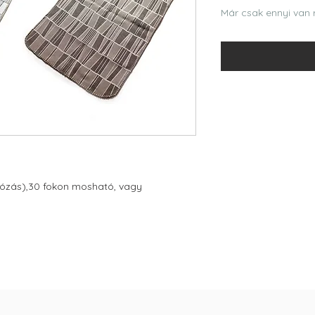
ár
Már csak ennyi van r
ívózás),30 fokon mosható, vagy