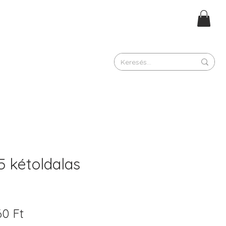
 kétoldalas
kásos
Akciós
60 Ft