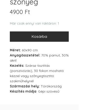
szőnyeg
Ár
4900 Ft
Már csak ennyi van raktáron: 1
Kosárba
Méret:
60x90 cm
Anyagösszetétel:
70% pamut, 30%
akril
Kezelés:
Száraz tisztítás
(porszívózás), 30 fokon mosható
kézzel vagy szőnyegtisztító
szakműhelynél
Származási hely:
Törökország
Készítés módja
: Gépi szövésű