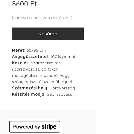
Ár
8600 Ft
Már csak ennyi van raktáron: 2
Kosárba
Méret:
60x95 cm
Anyagösszetétel:
100% pamut
Kezelés:
Száraz tisztítás
(porszívózás), 30 fokon
mosógépben mosható, vagy
szőnyegtisztító szakműhelynél
Származási hely:
Törökország
Készítés módja
: Gépi szövésű