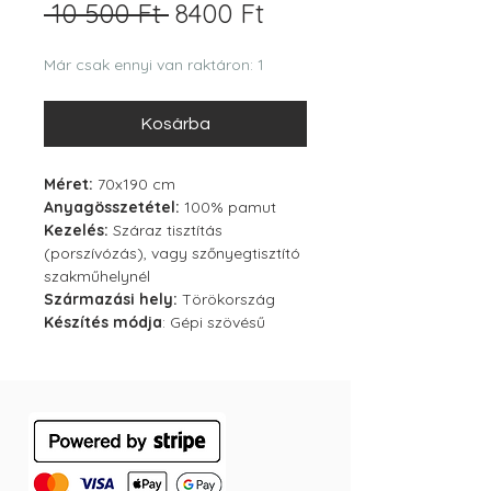
Szokásos
Akciós
 10 500 Ft 
8400 Ft
ár
ár
Már csak ennyi van raktáron: 1
Kosárba
Méret:
70x190 cm
Anyagösszetétel:
100% pamut
Kezelés:
Száraz tisztítás
(porszívózás), vagy szőnyegtisztító
szakműhelynél
Származási hely:
Törökország
Készítés módja
: Gépi szövésű