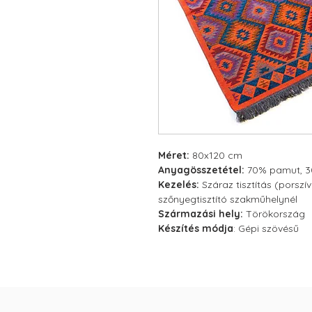
Méret:
80x120 cm
Anyagösszetétel:
70% pamut, 30
Kezelés:
Száraz tisztítás (porsz
szőnyegtisztító szakműhelynél
Származási hely:
Törökország
Készítés módja
: Gépi szövésű