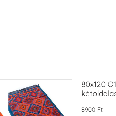
80x120 O
kétoldala
Ár
8900 Ft