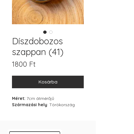
Díszdobozos
szappan (41)
Ár
1800 Ft
Kosárba
Méret:
7cm átmérőjű
Származási hely
: Törökország