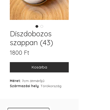
Díszdobozos
szappan (43)
Ár
1800 Ft
Kosárba
Méret:
7cm átmérőjű
Származási hely
: Törökország