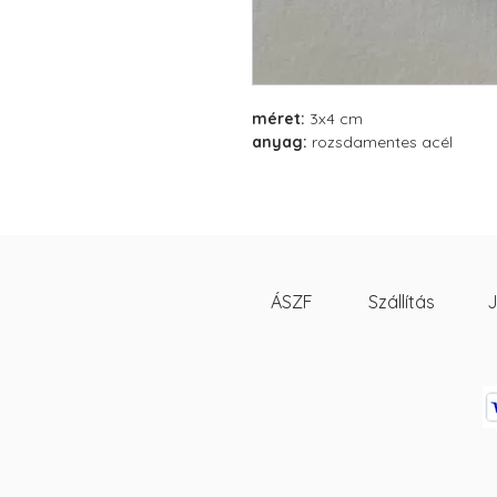
méret:
3x4 cm
anyag:
rozsdamentes acél
ÁSZF
Szállítás
J