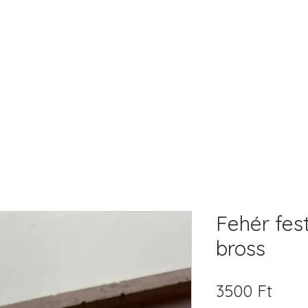
Fehér fest
bross
Ár
3500 Ft