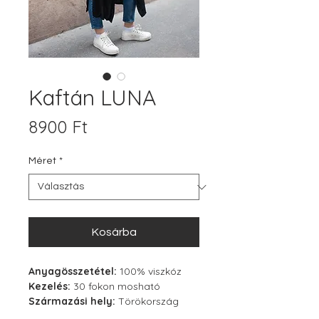
Kaftán LUNA
Ár
8900 Ft
Méret
*
Kosárba
Anyagösszetétel:
100% viszkóz
Kezelés:
30 fokon mosható
Származási hely:
Törökország