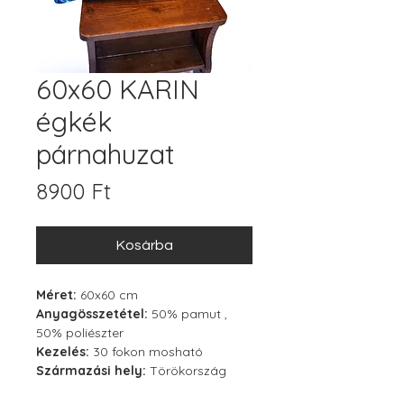
60x60 KARIN
égkék
párnahuzat
Ár
8900 Ft
Kosárba
Méret:
60x60 cm
Anyagösszetétel:
50% pamut ,
50% poliészter
Kezelés:
30 fokon mosható
Származási hely:
Törökország