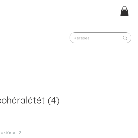
oháralátét (4)
raktáron: 2