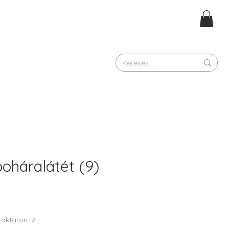
oháralátét (9)
raktáron: 2