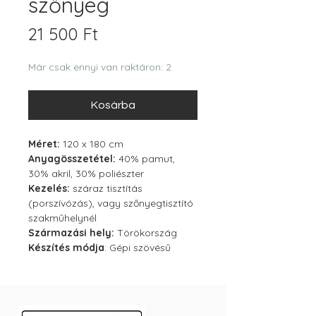
szőnyeg
Ár
21 500 Ft
Már csak ennyi van raktáron: 2
Kosárba
Méret:
120 x 180 cm
Anyagösszetétel:
40% pamut,
30% akril, 30% poliészter
Kezelés:
száraz tisztítás
(porszívózás), vagy szőnyegtisztító
szakműhelynél
Származási hely:
Törökország
Készítés módja
: Gépi szövésű