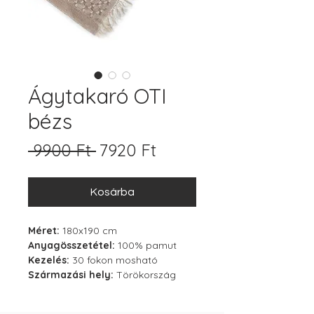
Ágytakaró OTI
bézs
Szokásos
Akciós
 9900 Ft 
7920 Ft
ár
ár
Kosárba
Méret:
180x190 cm
Anyagösszetétel:
100% pamut
Kezelés:
30 fokon mosható
Származási hely:
Törökország