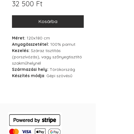
Ár
32 500 Ft
Kosárba
Méret:
120x180 cm
Anyagösszetétel:
100% pamut
Kezelés:
Száraz tisztítás
(porszívózás), vagy szőnyegtisztító
szakműhelynél
Származási hely:
Törökország
Készítés módja
: Gépi szövésű