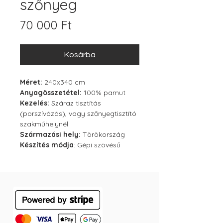
szőnyeg
Ár
70 000 Ft
Kosárba
Méret:
240x340 cm
Anyagösszetétel:
100% pamut
Kezelés:
Száraz tisztítás
(porszívózás), vagy szőnyegtisztító
szakműhelynél
Származási hely:
Törökország
Készítés módja
: Gépi szövésű