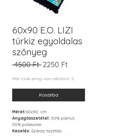
60x90 E.O. LIZI
türkiz egyoldalas
szőnyeg
Szokásos
Akciós
 4500 Ft 
2250 Ft
ár
ár
Már csak ennyi van raktáron: 2
Kosárba
Méret:
60x90 cm
Anyagösszetétel:
50% pamut,
50% poliészter
Kezelés:
Száraz tisztítás