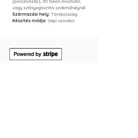
(porszívózás), 30 fokon mosható,
vagy szőnyegtisztító szakműhelynél
Származási hely:
Törökország
Készítés módja
: Gépi szövésű
ÁSZF
Szállítás
Jótállás
Adatvédelmi tájékoztató
Cookie tájékoztató