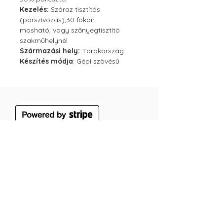
Kezelés:
Száraz tisztítás
(porszívózás),30 fokon
mosható, vagy szőnyegtisztító
szakműhelynél
Származási hely:
Törökország
Készítés módja
: Gépi szövésű
ÁSZF
Szállítás
Jótállás