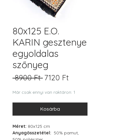
80x125 E.O.
KARIN gesztenye
egyoldalas
szőnyeg
Szokásos
Akciós
 8900 Ft 
7120 Ft
ár
ár
Már csak ennyi van raktáron: 1
Kosárba
Méret:
80x125 cm
Anyagösszetétel:
50% pamut,
50% poliészter