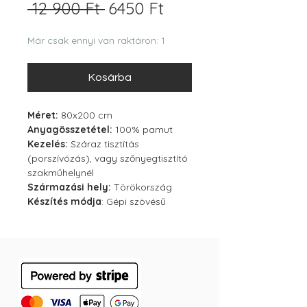
Szokásos
Akciós
 12 900 Ft 
6450 Ft
ár
ár
Már csak ennyi van raktáron: 1
Kosárba
Méret:
80x200 cm
Anyagösszetétel:
100% pamut
Kezelés:
Száraz tisztítás
(porszívózás), vagy szőnyegtisztító
szakműhelynél
Származási hely:
Törökország
Készítés módja
: Gépi szövésű