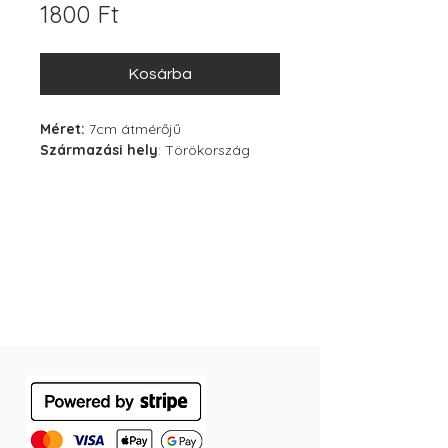
Ár
1800 Ft
Kosárba
Méret:
7cm átmérőjű
Származási hely
: Törökország