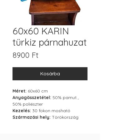
60x60 KARIN
türkiz párnahuzat
Ár
8900 Ft
Kosárba
Méret:
60x60 cm
Anyagösszetétel:
50% pamut ,
50% poliészter
Kezelés:
30 fokon mosható
Származási hely:
Törökország