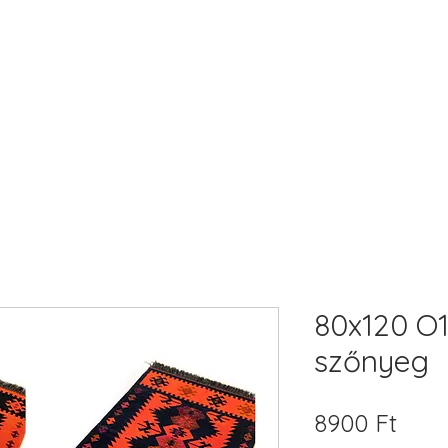
80x120 O1
szőnyeg
Ár
8900 Ft