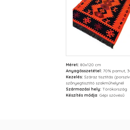
Méret:
80x120 cm
Anyagösszetétel:
70% pamut, 30
Kezelés:
Száraz tisztítás (porsz
szőnyegtisztító szakműhelynél
Származási hely:
Törökország
Készítés módja
: Gépi szövésű