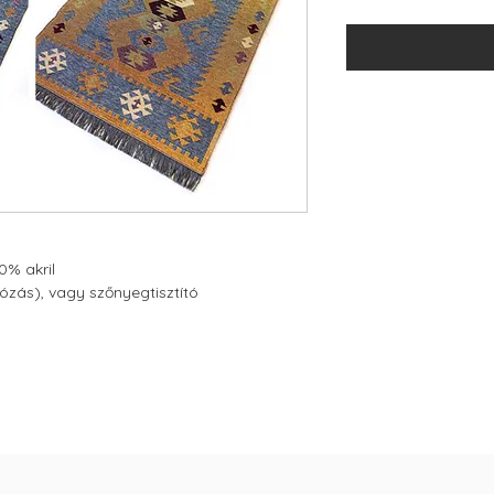
% akril
vózás), vagy szőnyegtisztító