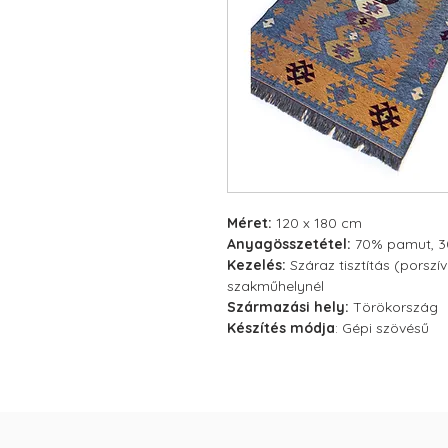
Méret:
120 x 180 cm
Anyagösszetétel:
70% pamut, 30
Kezelés:
Száraz tisztítás (porszí
szakműhelynél
Származási hely:
Törökország
Készítés módja
: Gépi szövésű