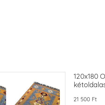
120x180 O
kétoldala
Ár
21 500 Ft