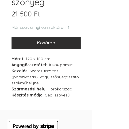
szőnyeg
Ár
21 500 Ft
Már csak ennyi van raktáron: 1
Kosárba
Méret:
120 x 180 cm
Anyagösszetétel:
100% pamut
Kezelés:
Száraz tisztítás
(porszívózás), vagy szőnyegtisztító
szakműhelynél
Származási hely:
Törökország
Készítés módja
: Gépi szövésű