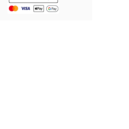
ÁSZF
Szállítás
Jótállás
Adatvédelmi tájékoztató
Cookie tájékoztató
Elállás a szerződéstől
© 2026 Látomás