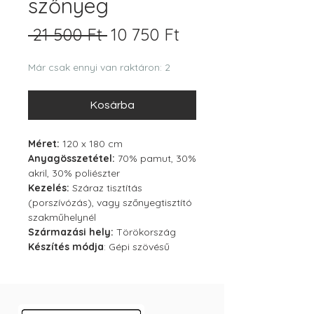
szőnyeg
Szokásos
Akciós
 21 500 Ft 
10 750 Ft
ár
ár
Már csak ennyi van raktáron: 2
Kosárba
Méret:
120 x 180 cm
Anyagösszetétel:
70% pamut, 30%
akril, 30% poliészter
Kezelés:
Száraz tisztítás
(porszívózás), vagy szőnyegtisztító
szakműhelynél
Származási hely:
Törökország
Készítés módja
: Gépi szövésű