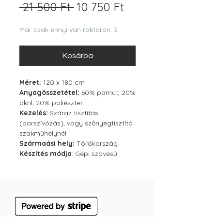
Szokásos
Akciós
 21 500 Ft 
10 750 Ft
ár
ár
Már csak ennyi van raktáron: 2
Kosárba
Méret:
120 x 180 cm
Anyagösszetétel:
60% pamut, 20%
akril, 20% poliészter
Kezelés:
Száraz tisztítás
(porszívózás), vagy szőnyegtisztító
szakműhelynél
Szármaási hely:
Törökország
Készítés módja
: Gépi szövésű