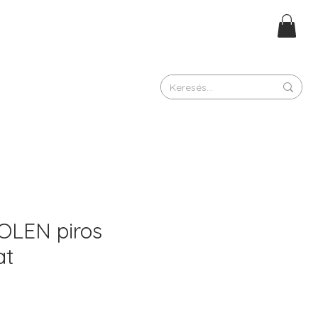
OLEN piros
at