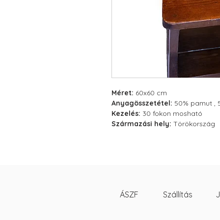
Méret:
60x60 cm
Anyagösszetétel:
50% pamut , 5
Kezelés:
30 fokon mosható
Származási hely:
Törökország
ÁSZF
Szállítás
J