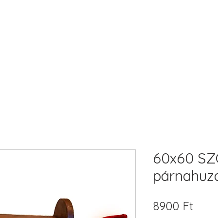
60x60 SZ
párnahuz
Ár
8900 Ft